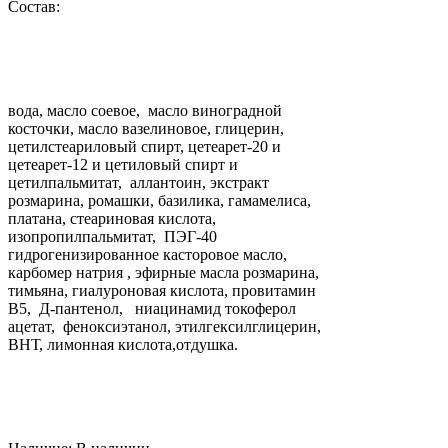
Состав:
вода, масло соевое, масло виноградной
косточки, масло вазелиновое, глицерин,
цетилстеариловый спирт, цетеарет-20 и
цетеарет-12 и цетиловый спирт и
цетилпальмитат, аллантоин, экстракт
розмарина, ромашки, базилика, гамамелиса,
платана, стеариновая кислота,
изопропилпальмитат, ПЭГ-40
гидрогенизированное касторовое масло,
карбомер натрия , эфирные масла розмарина,
тимьяна, гиалуроновая кислота, провитамин
В5, Д-пантенол, ниацинамид токоферол
ацетат, феноксиэтанол, этилгексилглицерин,
ВНТ, лимонная кислота,отдушка.