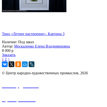
Трио «Летнее настроение». Картина 3
Наличие:
Под заказ
Автор:
Москаленко Елена Владимировна
8 000
p
Заказать
1
2
>
© Центр народно-художественных промыслов, 2026
info.nhp@frbk.ru
8 (3652) 788-213